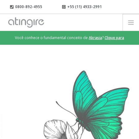
0800-892-4955
+55 (11) 4933-2991
contato@atingire.com
LOGIN
Você conhece o fundamental conceito de
Akrasia
?
Clique para
RESULTADOS
saber mais
.
O QUE FAZEMOS
COMO FAZEMOS
TIME
CLIENTES
INSIGHTS
FALE CONOSCO