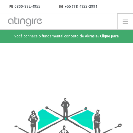
0800-892-4955
+55 (11) 4933-2991
contato@atingire.com
LOGIN
Você conhece o fundamental conceito de
Akrasia
?
Clique para
RESULTADOS
saber mais
.
O QUE FAZEMOS
COMO FAZEMOS
TIME
CLIENTES
INSIGHTS
FALE CONOSCO