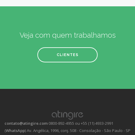
Veja com quem trabalhamos
CLIENTES
contato@atingire.com
0800-892-4955 ou +55 (11) 4933-2991
(
WhatsApp
)
Av. Angélica, 1996, conj. 508 - Consolação - São Paulo - SP